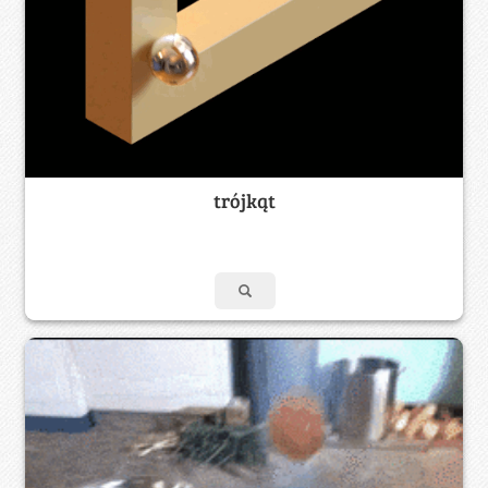
trójkąt