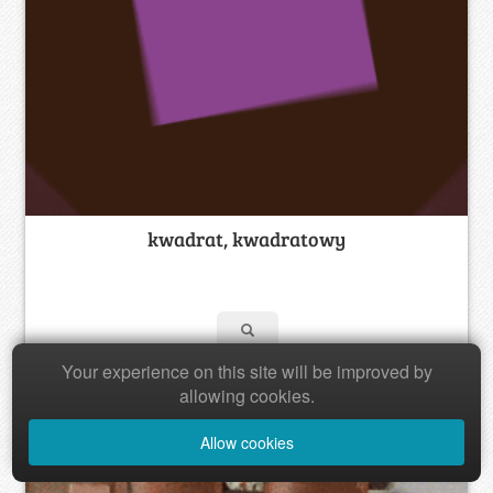
kwadrat, kwadratowy
Your experience on this site will be improved by
allowing cookies.
Allow cookies