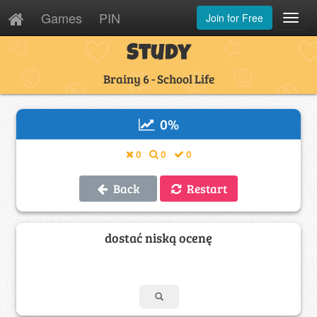
Games
PIN
Join for Free
Toggl
Navig
Study
Brainy 6 - School Life
0
%
0
0
0
Back
Restart
dostać niską ocenę