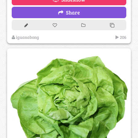
Share
iguanabong
206