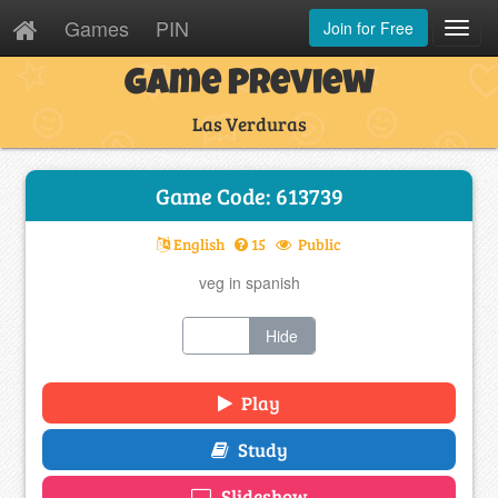
Games
PIN
Join for Free
Toggl
Navig
Game Preview
Las Verduras
Game Code: 613739
English
15
Public
veg in spanish
Show
Hide
Play
Study
Slideshow