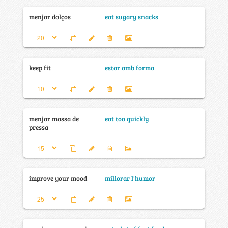
menjar dolços
eat sugary snacks
keep fit
estar amb forma
menjar massa de
eat too quickly
pressa
improve your mood
millorar l'humor