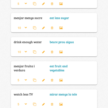
menjar menys sucre
eat less sugar
drink enough water
beure prou aigua
menjar fruita i
eat fruit and
verdura
vegetables
watch less TV
mirar menys la tele