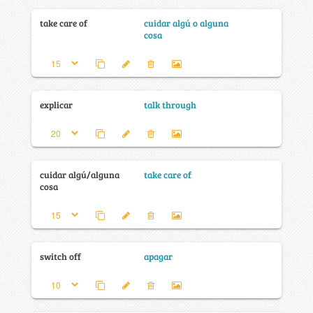
take care of
cuidar algú o alguna
cosa
explicar
talk through
cuidar algú/alguna
take care of
cosa
switch off
apagar