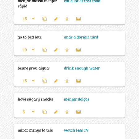
menjar massa menjar
eat a lot of fast food
ràpid
go to bed late
anar a dormir tard
beure prou aigua
drink enough water
have sugary snacks
menjar dolços
mirar menys la tele
watch less TV