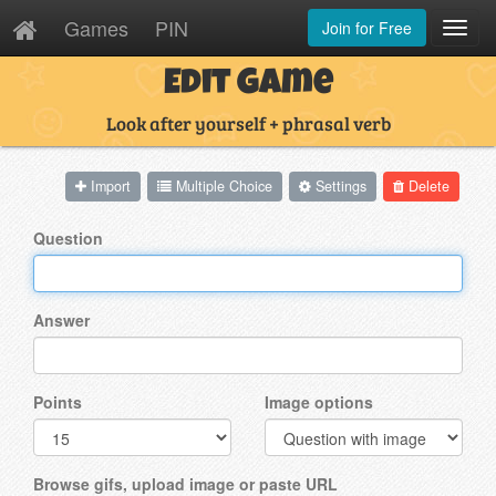
Games
PIN
Join for Free
Toggl
Navig
Edit Game
Look after yourself + phrasal verb
Import
Multiple Choice
Settings
Delete
Question
Answer
Points
Image options
Browse gifs, upload image or paste URL