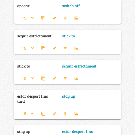
apagar
switch off
seguir estrictament
stick to
stick to
seguir estrictament
estar despert fins
stay up
tard
stay up
estar despert fins