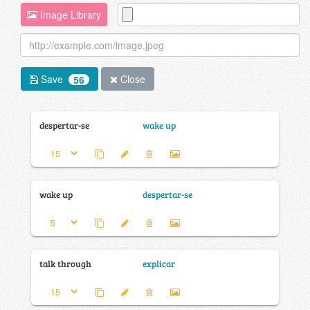
Image Library
Save
Close
56
despertar-se
wake up
wake up
despertar-se
talk through
explicar