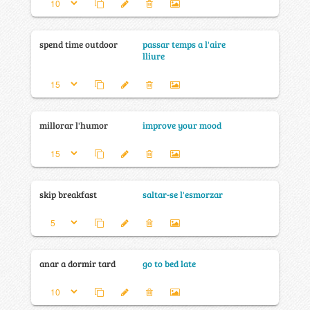
spend time outdoor
passar temps a l'aire
lliure
millorar l'humor
improve your mood
skip breakfast
saltar-se l'esmorzar
anar a dormir tard
go to bed late