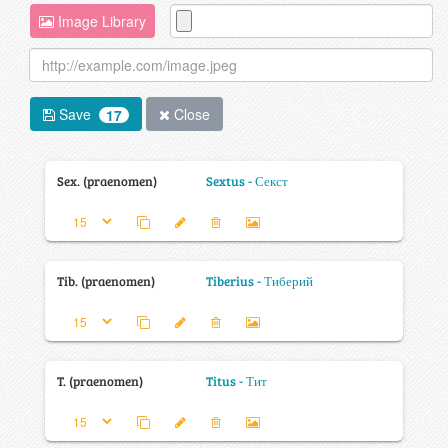
Image Library
Save
Close
17
Sex. (praenomen)
Sextus - Секст
Tib. (praenomen)
Tiberius - Тиберий
T. (praenomen)
Titus - Тит