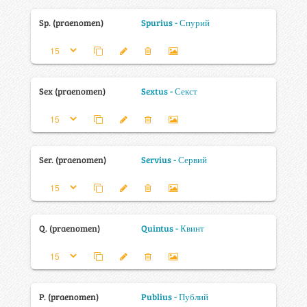
Sp. (praenomen)
Spurius - Спурий
Sex (praenomen)
Sextus - Секст
Ser. (praenomen)
Servius - Сервий
Q. (praenomen)
Quintus - Квинт
P. (praenomen)
Publius - Публий