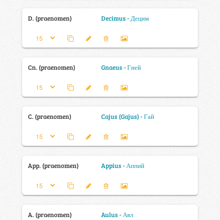
D. (praenomen)
Decimus - Децим
Cn. (praenomen)
Gnaeus - Гней
C. (praenomen)
Cajus (Gajus) - Гай
App. (praenomen)
Appius - Аппий
A. (praenomen)
Aulus - Авл