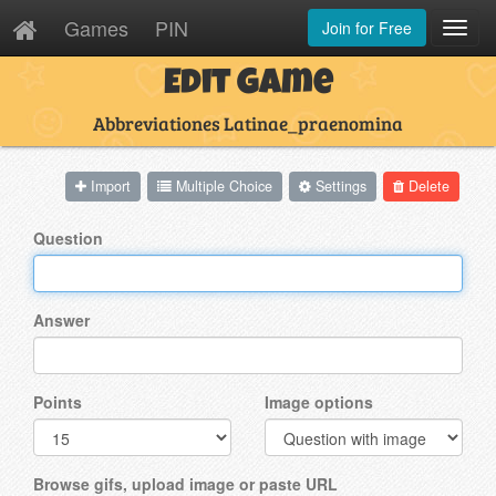
Games
PIN
Join for Free
Toggl
Navig
Edit Game
Abbreviationes Latinae_praenomina
Import
Multiple Choice
Settings
Delete
Question
Answer
Points
Image options
Browse gifs, upload image or paste URL