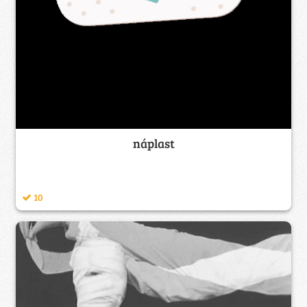
náplast
10