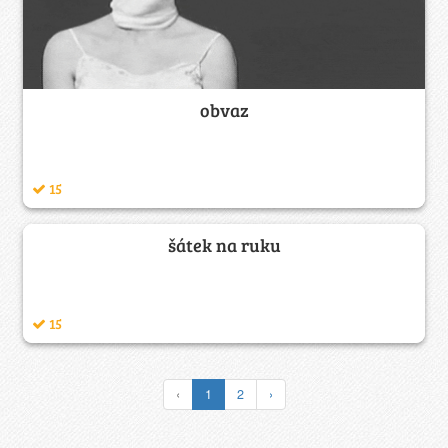
obvaz
15
šátek na ruku
15
‹
1
2
›