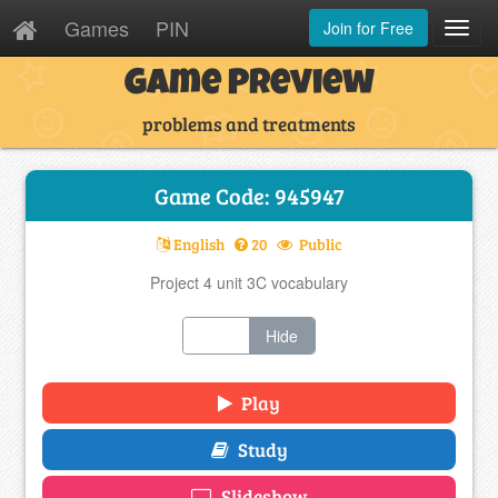
Games
PIN
Join for Free
Toggl
Navig
Game Preview
problems and treatments
Game Code: 945947
English
20
Public
Project 4 unit 3C vocabulary
Show
Hide
Play
Study
Slideshow