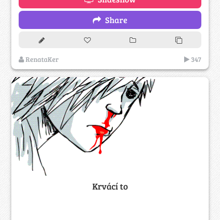
Share
RenataKer
347
Krvácí to