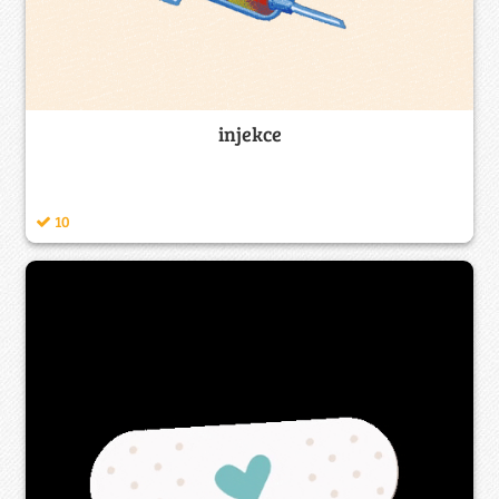
injekce
10