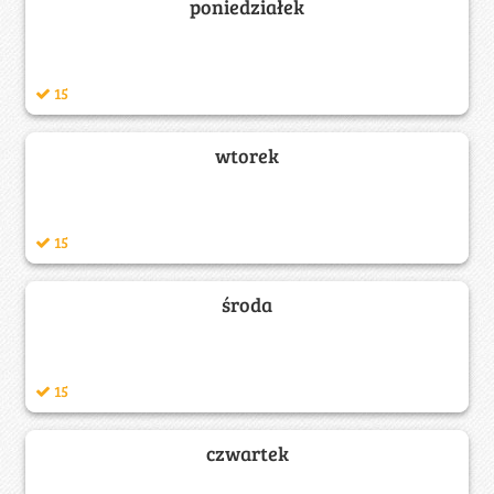
poniedziałek
15
wtorek
15
środa
15
czwartek