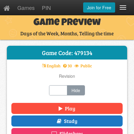
Games
PIN
Join for Free
Toggl
Navig
Game Preview
Days of the Week, Months, Telling the time
Game Code: 479134
English
30
Public
Revision
Show
Hide
Play
Study
Slideshow