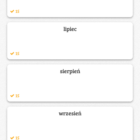
15
lipiec
15
sierpień
15
wrzesień
15