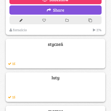
Share
fornalcio
274
styczeń
15
luty
15
marzec