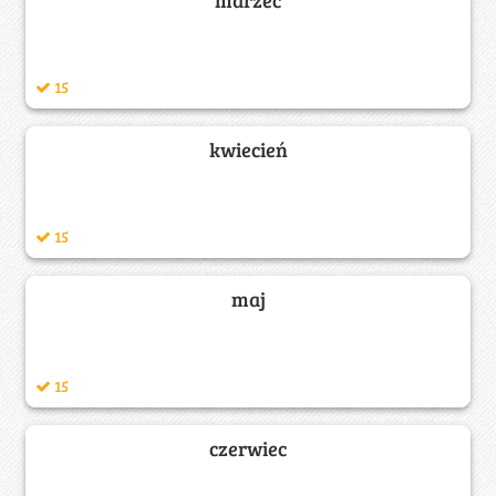
15
kwiecień
15
maj
15
czerwiec