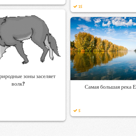
15
риродные зоны заселяет
волк?
Самая большая река 
5