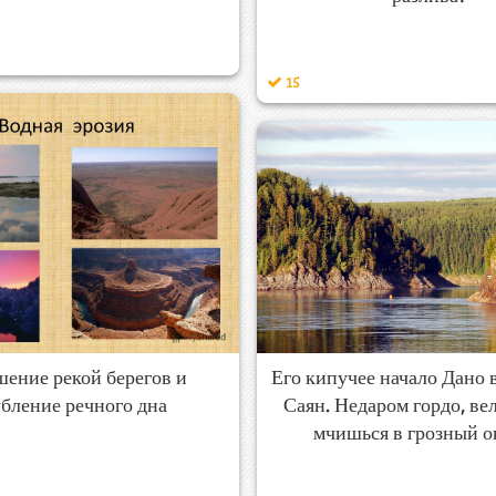
15
шение рекой берегов и
Его кипучее начало Дано
убление речного дна
Саян. Недаром гордо, ве
мчишься в грозный 