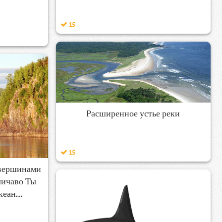
15
Расширенное устье реки
15
 вершинами
личаво Ты
океан…