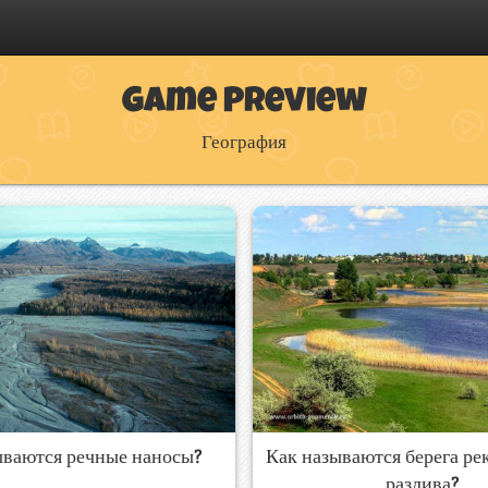
Game Preview
География
Как называются берега ре
ываются речные наносы?
разлива?