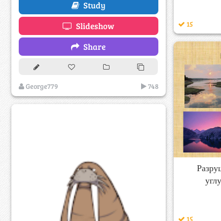
Study
15
Slideshow
Share
George779
748
Разру
угл
15