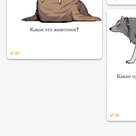
Какое это животное?
20
Какие п
20