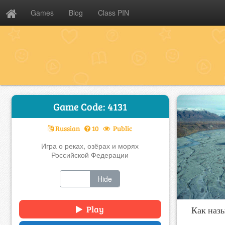
Games
Blog
Class PIN
Game Code: 4131
Russian
10
Public
Игра о реках, озёрах и морях
Российской Федерации
Show
Hide
Play
Как наз