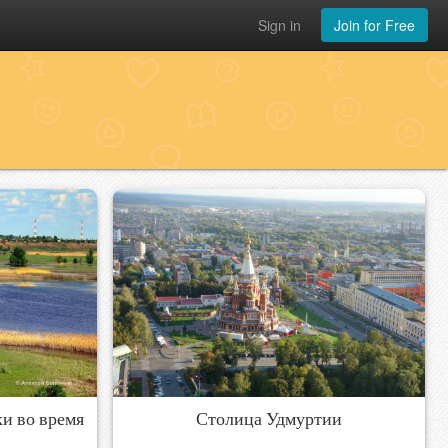
Sign in
Join for Free
ки во время
Столица Удмуртии