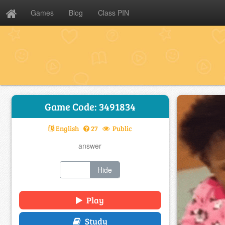
Games
Blog
Class PIN
Game Code: 3491834
English
27
Public
answer
Show
Hide
Play
Study