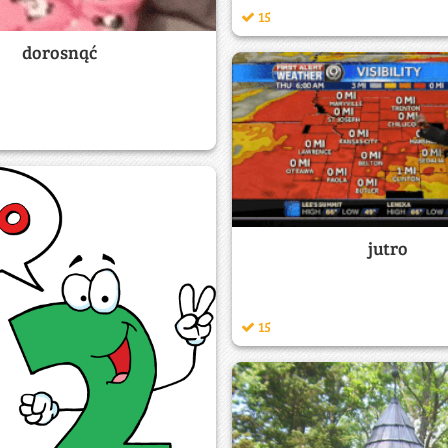
15
dorosnąć
jutro
15