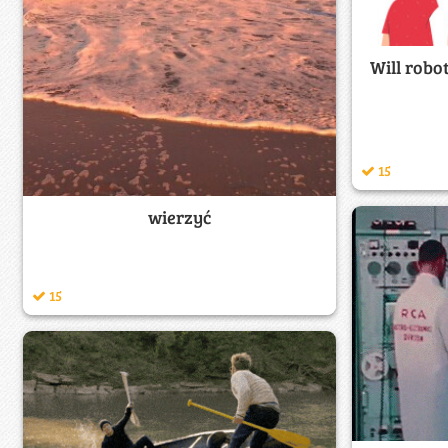
Will robo
15
wierzyć
15