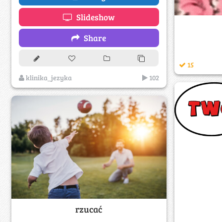
Slideshow
Share
15
klinika_jezyka
102
rzucać