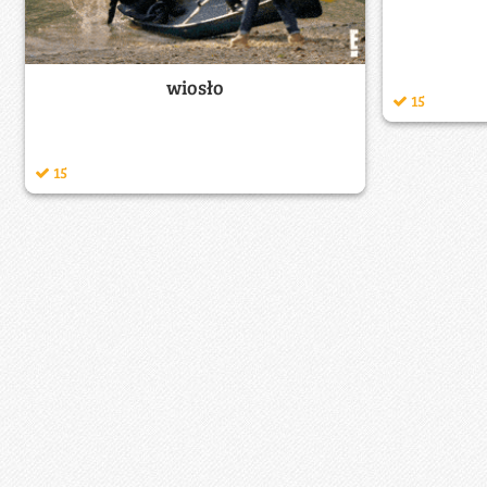
wiosło
15
15