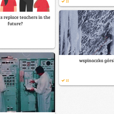
15
ts replace teachers in the
future?
wspinaczka górs
15