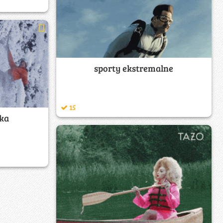
sporty ekstremalne
15
ka