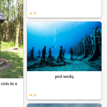
15
pod wodą
coin in a
15