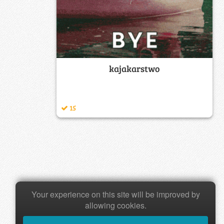
kajakarstwo
15
Your experience on this site will be improved by
allowing cookies.