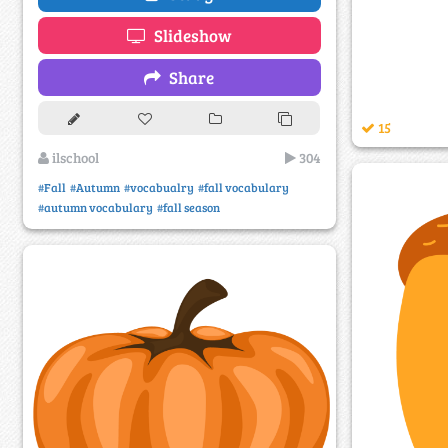
Slideshow
Share
15
ilschool
304
#Fall
#Autumn
#vocabualry
#fall vocabulary
#autumn vocabulary
#fall season