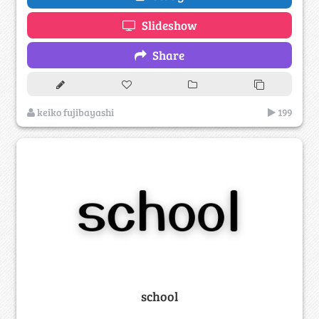
Slideshow
Share
keiko fujibayashi
199
school