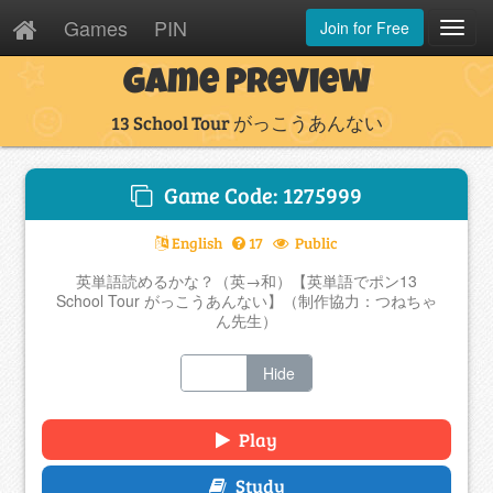
Games
PIN
Join for Free
Toggl
Navig
Game Preview
13 School Tour がっこうあんない
Game Code: 1275999
English
17
Public
英単語読めるかな？（英→和）【英単語でポン13
School Tour がっこうあんない】（制作協力：つねちゃ
ん先生）
Show
Hide
Play
Study