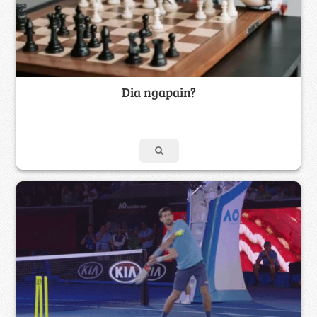
Dia ngapain?