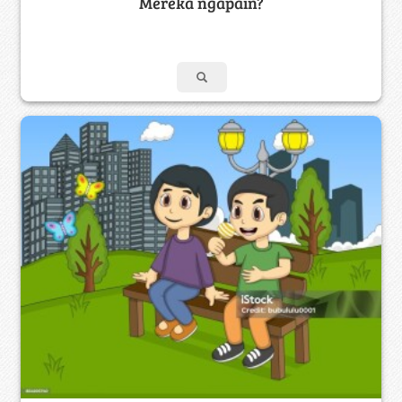
Mereka ngapain?