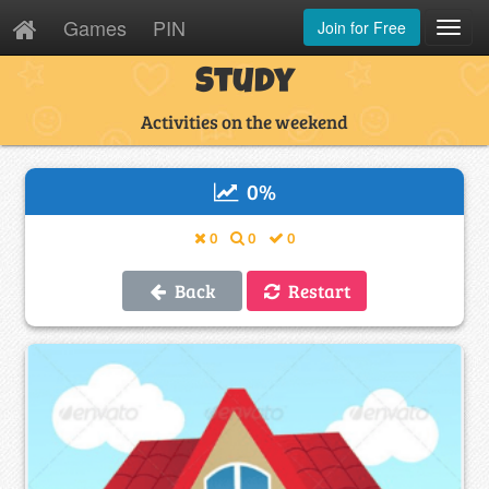
Games
PIN
Join for Free
Toggl
Navig
Study
Activities on the weekend
0
%
0
0
0
Back
Restart