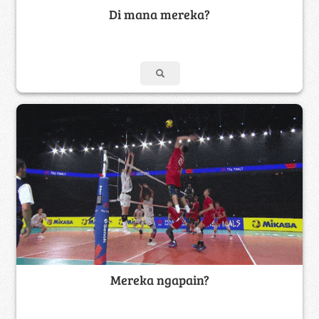
Di mana mereka?
Mereka ngapain?