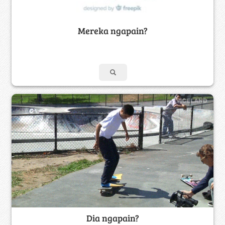
Mereka ngapain?
Dia ngapain?