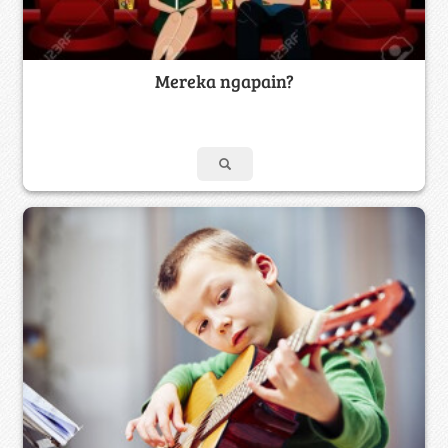
Mereka ngapain?