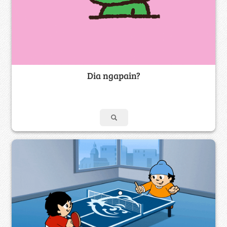
Dia ngapain?