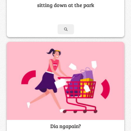
sitting down at the park
Dia ngapain?