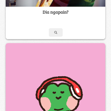
Dia ngapain?