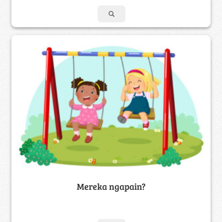
Mereka ngapain?