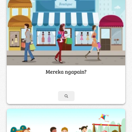
Mereka ngapain?