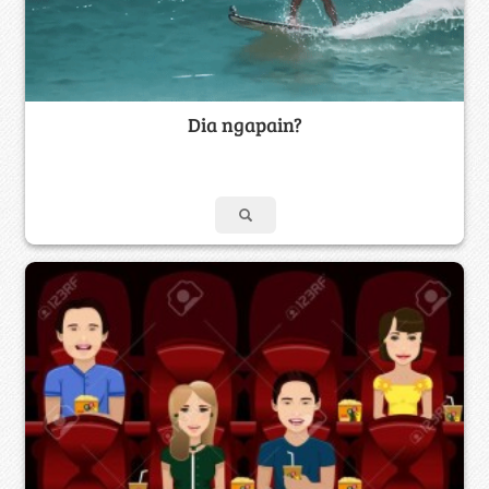
Dia ngapain?