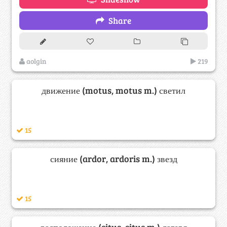
Share
aolgin
219
движение (motus, motus m.) светил
15
сияние (ardor, ardoris m.) звезд
15
расположение (situs, situs m.) лагеря