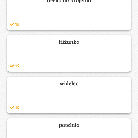
15
fiiżanka
15
widelec
15
patelnia