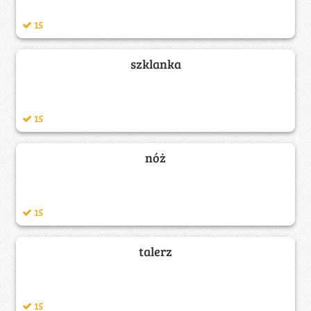
15
szklanka
15
nóż
15
talerz
15