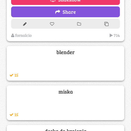
Share
fornalcio
714
blender
15
miska
15
deska do krojenia