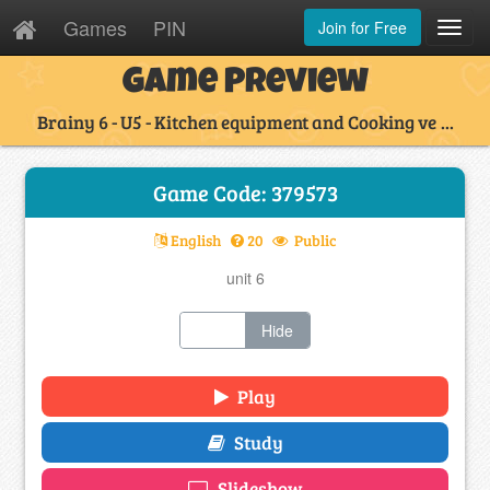
Games
PIN
Join for Free
Toggl
Navig
Game Preview
Brainy 6 - U5 - Kitchen equipment and Cooking ve ...
Game Code: 379573
English
20
Public
unit 6
Show
Hide
Play
Study
Slideshow