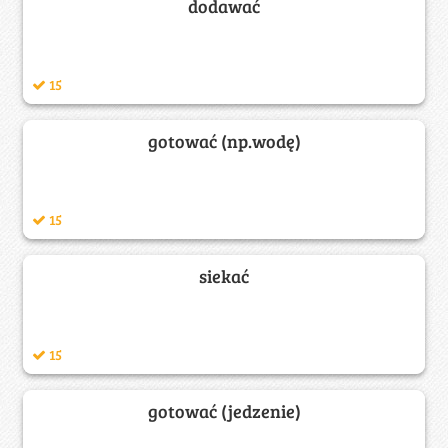
dodawać
15
gotować (np.wodę)
15
siekać
15
gotować (jedzenie)