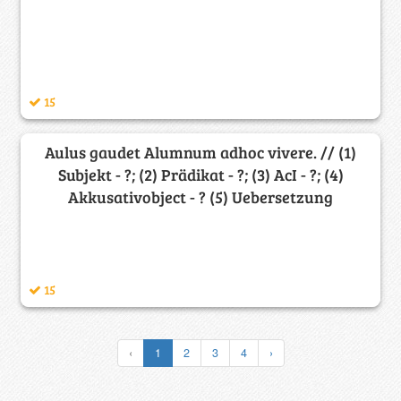
15
Aulus gaudet Alumnum adhoc vivere. // (1)
Subjekt - ?; (2) Prädikat - ?; (3) AcI - ?; (4)
Akkusativobject - ? (5) Uebersetzung
15
‹
1
2
3
4
›