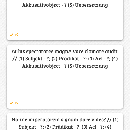
Akkusativobject - ? (5) Uebersetzung
15
Aulus spectatores magnA voce clamare audit.
// (1) Subjekt - ?; (2) Prädikat - ?; (3) AcI - ?; (4)
Akkusativobject - ? (5) Uebersetzung
15
Nonne imperatorem signum dare vides? // (1)
Subjekt - ?; (2) Prädikat - ?; (3) AcI - ?; (4)