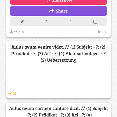
Share
aolgin
186
Aulus avum venire videt. // (1) Subjekt - ?; (2)
Prädikat - ?; (3) AcI - ?; (4) Akkusativobject - ?
(5) Uebersetzung
15
Aulus avum carmen cantare dicit. // (1) Subjekt
- ?; (2) Prädikat - ?; (3) AcI - ?; (4)