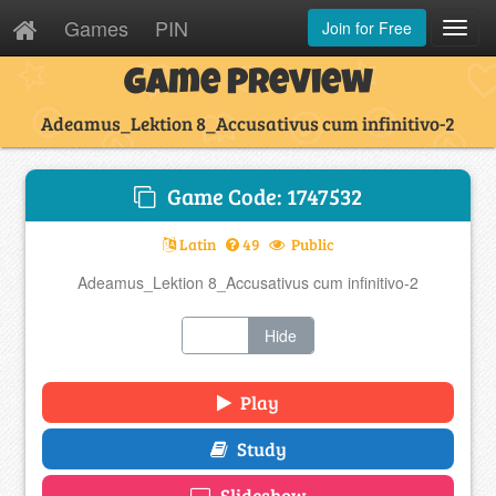
Games
PIN
Join for Free
Toggl
Navig
Game Preview
Adeamus_Lektion 8_Accusativus cum infinitivo-2
Game Code: 1747532
Latin
49
Public
Adeamus_Lektion 8_Accusativus cum infinitivo-2
Show
Hide
Play
Study
Slideshow