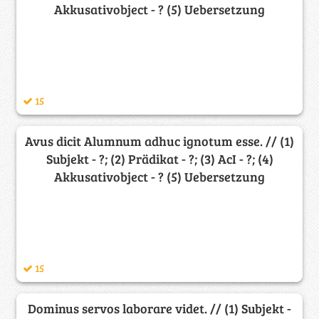
Akkusativobject - ? (5) Uebersetzung
15
Avus dicit Alumnum adhuc ignotum esse. // (1)
Subjekt - ?; (2) Prädikat - ?; (3) AcI - ?; (4)
Akkusativobject - ? (5) Uebersetzung
15
Dominus servos laborare videt. // (1) Subjekt -