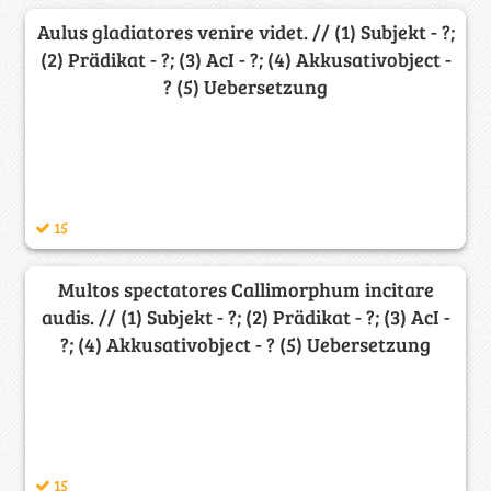
Aulus gladiatores venire videt. // (1) Subjekt - ?;
(2) Prädikat - ?; (3) AcI - ?; (4) Akkusativobject -
? (5) Uebersetzung
15
Multos spectatores Callimorphum incitare
audis. // (1) Subjekt - ?; (2) Prädikat - ?; (3) AcI -
?; (4) Akkusativobject - ? (5) Uebersetzung
15