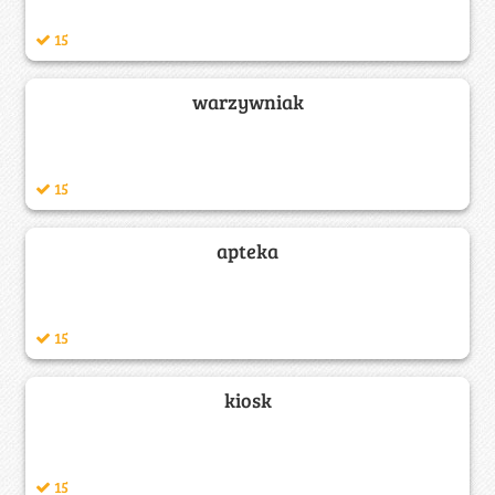
15
warzywniak
15
apteka
15
kiosk
15