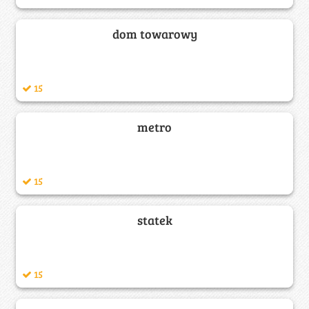
dom towarowy
15
metro
15
statek
15