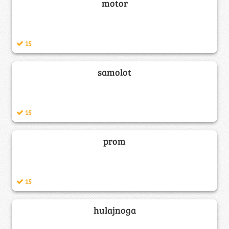
motor
15
samolot
15
prom
15
hulajnoga