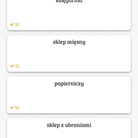
15
sklep mięsny
15
papierniczy
15
sklep z ubraniami