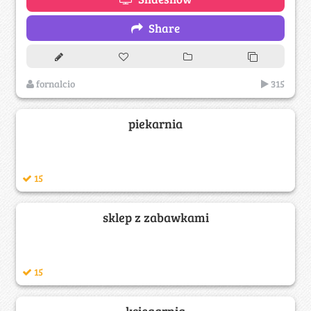
Share
fornalcio
315
piekarnia
15
sklep z zabawkami
15
księgarnia