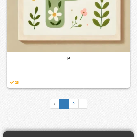
P
15
‹
1
2
›