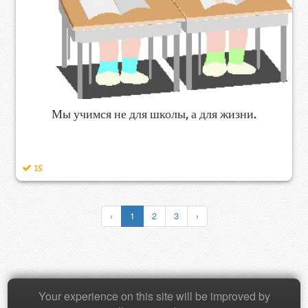
Мы учимся не для школы, а для жизни.
15
‹
1
2
3
›
Copyright © 2026 Baamboozle Inc.
Your experience on this site will be improved by