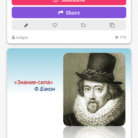
Share
aolgin
770