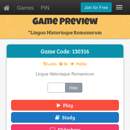
Games
PIN
Join for Free
Toggl
Navig
Game Preview
*Lingua Historiaque Romanorum
Game Code: 130316
Latin
36
Public
Lingua Historiaque Romanorum
Show
Hide
Play
Study
Slideshow